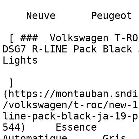
    Neuve      Peugeot    

 [ ###  Volkswagen T-ROC  NEW 1.5 eTSI Hybrid 150 
DSG7 R-LINE Pack Black 
Lights  

 ]
(https://montauban.sndi
/volkswagen/t-roc/new-1
line-pack-black-ja-19-p
544)     Essence        10 
Automatique      Gris  