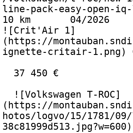
line-pack-easy-open-iq-ligh
10 km       04/2026      
![Crit'Air 1]
(https://montauban.sndi
ignette-critair-1.png) 
  37 450 €

  ![Volkswagen T-ROC]
(https://montauban.sndi
hotos/logvo/15/1781/09/
38c81999d513.jpg?w=600) 