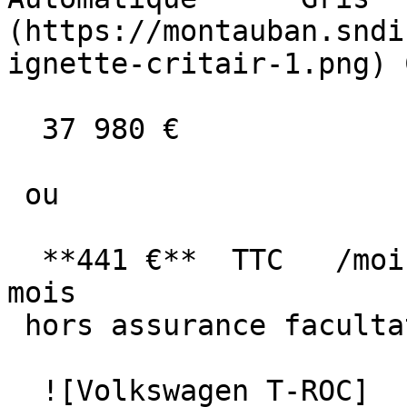
(https://montauban.sndi
ignette-critair-1.png) 
  37 980 €

 ou

  **441 €**  TTC   /mois      en LOA pendant 60 
mois

 hors assurance facultative  

  ![Volkswagen T-ROC]