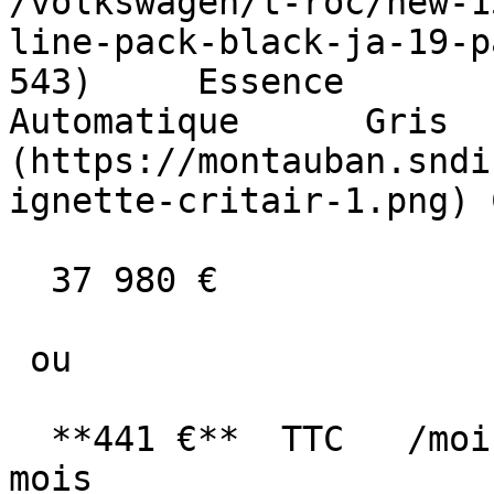
/volkswagen/t-roc/new-1
line-pack-black-ja-19-p
543)     Essence        10 
Automatique      Gris  
(https://montauban.sndi
ignette-critair-1.png) 
  37 980 €

 ou

  **441 €**  TTC   /mois      en LOA pendant 60 
mois
