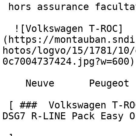
 hors assurance facultative  

  ![Volkswagen T-ROC]
(https://montauban.sndi
hotos/logvo/15/1781/10/
0c7004737424.jpg?w=600) 
    Neuve      Peugeot    

 [ ###  Volkswagen T-ROC  NEW 1.5 eTSI Hybrid 150 
DSG7 R-LINE Pack Easy O