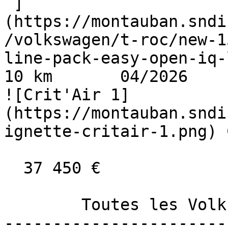
 ]
(https://montauban.sndi
/volkswagen/t-roc/new-1
line-pack-easy-open-iq-ligh
10 km       04/2026      
![Crit'Air 1]
(https://montauban.sndi
ignette-critair-1.png) 
  37 450 €

        Toutes les Volkswagen neuve à Montauban 

-----------------------