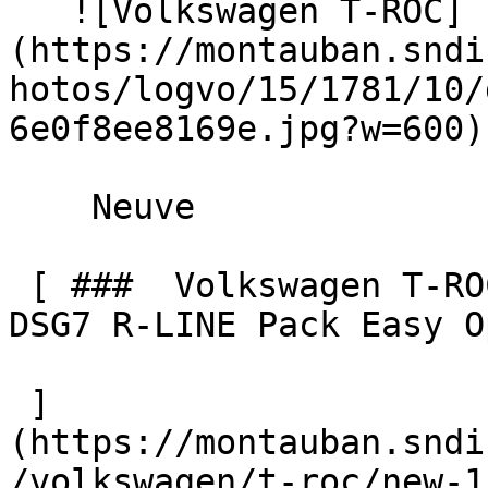
   ![Volkswagen T-ROC]
(https://montauban.sndi
hotos/logvo/15/1781/10/
6e0f8ee8169e.jpg?w=600) 
    Neuve    

 [ ###  Volkswagen T-ROC  NEW 1.5 eTSI Hybrid 150 
DSG7 R-LINE Pack Easy O
 ]
(https://montauban.sndi
/volkswagen/t-roc/new-1