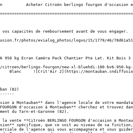
es **BERLINGO FOURGON diesel à Montauban**, des véhicules électriques, des **Citroën BERLINGO FOURGON en boite auto dans le Tarn-et-Garonne (82)** ou en boite manuelle... Dans notre stock de voiture vous trouverez une **Citroën BERLINGO FOURGON d'occasion à Montauban** quelque soit les options, la version, la finition ou la couleur.

Acheter Une Citroën BERLINGO FOURGON d'occasion à Montauban au meilleur prix !
------------------------------------------------------------------------------

Les Citroën BERLINGO FOURGON d'occasion incarnent fiabilité, robustesse et performance, trois qualités essentielles qui définissent ces véhicules. Ce modèle, proposé par le constructeur Citroën avec un souci marqué pour le confort et une tenue de route exemplaire, offre une expérience de conduite sûre et agréable. Si vous souhaitez acquérir une **Citroën BERLINGO FOURGON d'occasion à Montauban**, nos mandataires automobiles sont à votre disposition pour vous accueillir en agence. Ils se feront un plaisir de vous présenter le véhicule BERLINGO FOURGON de votre choix et de vous proposer un essai sur route de votre BERLINGO FOURGON d'occasion afin que vous puissiez évaluer par vous-même ses performances.

Toutes les **BERLINGO FOURGON d'occasion** disponibles dans notre agence à **Montauban** ont été méticuleusement révisées par nos experts afin de garantir une qualité irréprochable de nos **Citroën BERLINGO FOURGON d'occasion à Montauban**. De plus, ces véhicules sont couverts par une garantie qui vous assure une tranquillité d'esprit totale après l'achat. Pour faciliter votre acquisition, nous proposons des solutions de financement adaptées à votre situation, rendant ainsi la possession de l'une de ces voitures à la fois accessible et avantageuse.

Forts de plus de 30 ans d'expertise dans le domaine du courtage automobile, les professionnels de notre agence locale mettent leur savoir-faire à votre service pour vous guider à chaque étape de votre achat de **Citroën BERLINGO FOURGON d'occasion à Montauban**. Que vous ayez besoin d'un conseil sur les caractéristiques des modèles disponibles, d'informations sur nos services, ou d'une orientation quant à votre choix, nous sommes là pour vous accompagner avec compétence et bienveillance. Nous nous engageons à vous proposer une **Citroën BERLINGO FOURGON d'occasion** au meilleur rapport qualité-prix, tout en répondant à vos attentes spécifiques.

La Citroën BERLINGO FOURGON d'occasion en tant que véhicule polyvalent, séduit par son design moderne et dynamique, qui reflète à la fois élégance et robustesse. Elle s'adapte idéalement aux trajets quotidiens ainsi qu'aux escapades plus longues, offrant un espace intérieur optimisé pour le confort des passagers et le rangement. Ses motorisations efficientes assurent une conduite performante et respectueuse de l'environnement.

Nous savons combien l'**achat d'une BERLINGO FOURGON d'occasion disponibles dans notre agence à Montauban** est une décision importante, c'est pourquoi nous mettons un point d'honneur à offrir un service irréprochable. N'attendez plus pour découvrir notre gamme de BERLINGO FOURGON d'occasion et saisir l'opportunité d'acquérir un véhicule qui combine fiabilité, modernité et excellence mécanique. Rendez-vous dans notre agence locale et laissez-nous vous démontrer pourquoi ces véhicules sont un choix judicieux pour tout conducteur exigeant. Nous serons ravis de v