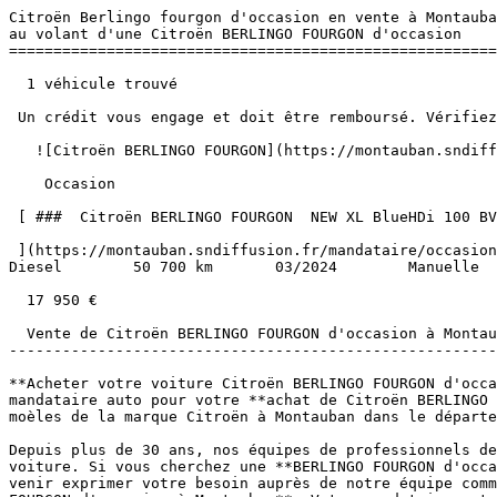
Citroën Berlingo fourgon d'occasion en vente à Montauban          Acheter Citroën berlingo fourgon d'occasion en vente à Montauban chez votre mandataire et repartez au volant d'une Citroën BERLINGO FOURGON d'occasion 
========================================================================================================================================================

  1 véhicule trouvé

 Un crédit vous engage et doit être remboursé. Vérifiez vos capacités de remboursement avant de vous engager. 

   ![Citroën BERLINGO FOURGON](https://montauban.sndiffusion.fr/photos/evialog_photos/logvo/15/1779/46/78d61a51-2408-47dc-a8ab-5033260e1ef9.jpeg?w=600) 

    Occasion    

 [ ###  Citroën BERLINGO FOURGON  NEW XL BlueHDi 100 BV6 950 kg Ecran Caméra Pack Chantier Pte Lat. Kit Bois 3 PL  

 ](https://montauban.sndiffusion.fr/mandataire/occasion/citroen/berlingo-fourgon/new-xl-bluehdi-100-bv6-950-kg-ecran-camera-pack-chantier-pte-lat-kit-bois-3-pl-927)     Diesel        50 700 km       03/2024        Manuelle      Blanc     ![Crit'Air 2](https://montauban.sndiffusion.fr/images/critair/vignette-critair-2.png) Crit'Air 2   

  17 950 €

  Vente de Citroën BERLINGO FOURGON d'occasion à Montauban (82)
-------------------------------------------------------------

**Acheter votre voiture Citroën BERLINGO FOURGON d'occasion à Montauban** dans l'agence locale de votre mandataire Citroën. Profitez de tous les avantages d’un mandataire auto pour votre **achat de Citroën BERLINGO FOURGON d'occasion à Montauban** cherchez et trouvez dans notre large stock votre prochain véhicule parmi les moèles de la marque Citroën à Montauban dans le département du Tarn-et-Garonne (82).

Depuis plus de 30 ans, nos équipes de professionnels de la vente **Citroën BERLINGO FOURGON d'occasion à Montauban** vous conseillent dans le cadre de votre achat de voiture. Si vous cherchez une **BERLINGO FOURGON d'occasion** spécifique, que ce soit au niveau de sa finition, de la version, des options proposées, n'hésitez pas à venir exprimer votre besoin auprès de notre équipe commerciale de l'agence qui vous accompagnera et vous guidera dans votre choix pour l'achat de **Citroën BERLINGO FOURGON d'occasion à Montauban**. Votre mandataire auto du Tarn-et-Garonne, dispose d'un maillage d'agences sur l'ensemble de la région Occitanie ce qui permet à nos clients d'avoir un stock de plus de 1 500 voitures en vente, vous trouverez très certainement la **Citroën BERLINGO FOURGON d'occasion à Montauban** que vous recherchez.

Acheter une Citroën BERLINGO FOURGON d'occasion à Montauban dans le Tarn-et-Garonne
-----------------------------------------------------------------------------------

Votre mandataire Citroën à Montauban, commercialise l'ensemble des modèles de la marque Citroën quelque soit la version finition. Ainsi pour **acheter une Citroën BERLINGO FOURGON d'occasion à Montauban** ou dans les alentour, cherchez et trouver votre prochain véhicule parmi les BERLINGO FOURGON en vente  à Castelsarrasin, BERLINGO FOURGON  à Caussade, **acheter Citroën BERLINGO FOURGON  à Moissac, voiture Citroën à  à Nègrepelisse**,  Valence d’Agen ou une BERLINGO FOURGON , , ...

Votre mandataire Citroën à Montauban vous propose à la vente le plus grand choix de BERLINGO FOURGON dans le Tarn-et-Garonne (82). Parmi toutes les voitures en vente, retrouvez d