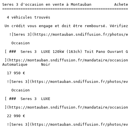
Seres 3 d'occasion en vente à Montauban          Acheter Seres 3 d'occasion en vente à Montauban chez votre mandataire et repartez au volant d'une Seres 3 d'occasion 
======================================================================================================================

  4 véhicules trouvés

 Un crédit vous engage et doit être remboursé. Vérifiez vos capacités de remboursement avant de vous engager. 

   ![Seres 3](https://montauban.sndiffusion.fr/photos/evialog_photos/logvo/16/1774/88/ea547672-34f2-44ce-a506-f3225e6c39a9.jpg?w=600) 

    Occasion    

 [ ###  Seres 3  LUXE 120kW (163ch) Toit Pano Ouvrant GPS Caméra 360  

 ](https://montauban.sndiffusion.fr/mandataire/occasion/seres/3/luxe-120kw-163ch-toit-pano-ouvrant-gps-camera-360-23)     Électrique        56 400 km       06/2022        Automatique      Noir    

  17 950 €

  ![Seres 3](https://montauban.sndiffusion.fr/photos/evialog_photos/logvo/1706/2/82932/c1b4f686-214a-4f5d-bf59-13e002b53d14.png?w=600) 

    Occasion    

 [ ###  Seres 3  LUXE  

 ](https://montauban.sndiffusion.fr/mandataire/occasion/seres/3/luxe-11)     Électrique        29 800 km       05/2022        Automatique      Bleu    

  22 990 €

  ![Seres 3](https://montauban.sndiffusion.fr/photos/evialog_photos/logvo/1745/8/53150/7684338f-954b-4fb7-935b-793675e92c42.jpg?w=600) 

    Occasion    

 [ ###  Seres 3  CONFORT 120kW (163ch) GPS Caméra JA 18  

 ](https://montauban.sndiffusion.fr/mandataire/occasion/seres/3/confort-120kw-163ch-gps-camera-ja-18-14)     Électrique        29 500 km       10/2022        Automatique      Blanc    

  15 250 €

 ou

  **178 €**  TTC   /mois      en LOA pendant 60 mois
 hors assurance facultative  

  ![Seres 3](https://montauban.sndiffusion.fr/photos/evialog_photos/logvo/1706/2/82679/7414e120-4ad4-423e-8d24-7b65433feb4d.png?w=600) 

    Occasion    

 [ ###  Seres 3  LUXE  

 ](https://montauban.sndiffusion.fr/mandataire/occasion/seres/3/luxe-16)     Électrique        46 000 km       12/2022        Automatique      Rouge    

  22 290 €

  Vente de Seres 3 d'occasion à Montauban (82)
--------------------------------------------

**Acheter votre voiture Seres 3 d'occasion à Montauban** dans l'agence locale de votre mandataire Seres. Profitez de tous les avantages d’un mandataire auto pour votre **achat de Seres 3 d'occasion à Montauban** cherchez et trouvez dans notre large stock votre prochain véhicule parmi les moèles de la marque Seres à Montauban dans le département du Tarn-et-Garonne (82).

Depuis plus de 30 ans, nos équipes de professionnels de la vente **Seres 3 d'occasion à Montauban** vous conseillent dans le cadre de votre achat de voiture. Si vous cherchez une **3 d'occasion** spécifique, que ce soit au niveau de sa finition, de la version, des options proposées, n'hésitez pas à venir exprimer votre besoin auprès de notre équipe commerciale de l'agence qui vous accompagnera et vous guidera dans votre choix pour l'achat de **Seres 3 d'occasion à Montauban**. Votre mandataire auto du Tarn-et-Garonne, dispose d'un maillage d'agences sur l'ensemble de la région Occitanie ce qui permet à nos clients d'avoir un stock de plus de 1 500 voitures en vente, vous trouverez très certainement la **Seres 3 d'occasion à Montauban** que vous recherchez.

Acheter une Seres 3 d'occasio